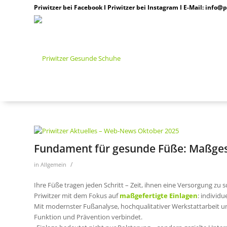
Priwitzer bei Facebook
I
Priwitzer bei Instagram
I E-Mail:
info@p
Fundament für gesunde Füße: Maßges
/
in
Allgemein
Ihre Füße tragen jeden Schritt – Zeit, ihnen eine Versorgung zu
Priwitzer mit dem Fokus auf
maßgefertigte Einlagen
: individ
Mit modernster Fußanalyse, hochqualitativer Werkstattarbeit und
Funktion und Prävention verbindet.