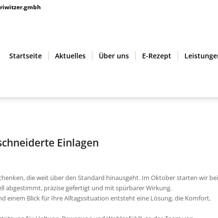
riwitzer.gmbh
Startseite
Aktuelles
Über uns
E-Rezept
Leistunge
© Priwitzer Orthopädie-Schuhtechnik GmbH
chneiderte Einlagen
 schenken, die weit über den Standard hinausgeht. Im Oktober starten wir bei
uell abgestimmt, präzise gefertigt und mit spürbarer Wirkung.
 einem Blick für Ihre Alltagssituation entsteht eine Lösung, die Komfort,