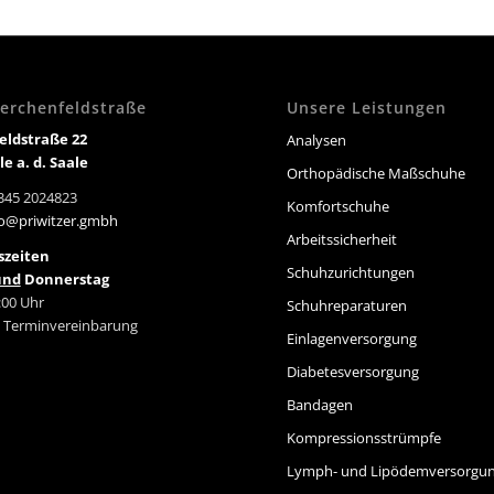
 Lerchenfeldstraße
Unsere Leistungen
eldstraße 22
Analysen
le a. d. Saale
Orthopädische Maßschuhe
0345 2024823
Komfortschuhe
fo@priwitzer.gmbh
Arbeitssicherheit
szeiten
Schuhzurichtungen
und
Donnerstag
:00 Uhr
Schuhreparaturen
 Terminvereinbarung
Einlagenversorgung
Diabetesversorgung
Bandagen
Kompressionsstrümpfe
Lymph- und Lipödemversorgu