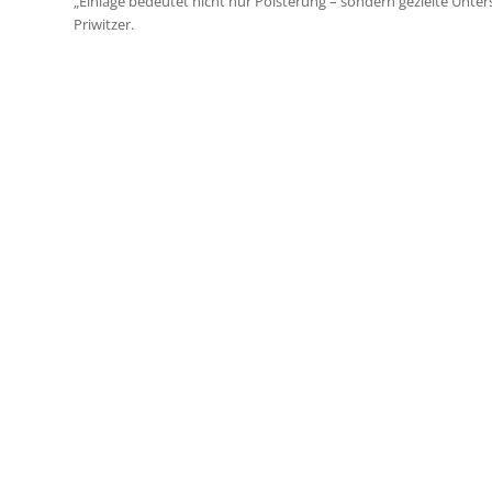
„Einlage bedeutet nicht nur Polsterung – sondern gezielte Unt
Priwitzer.